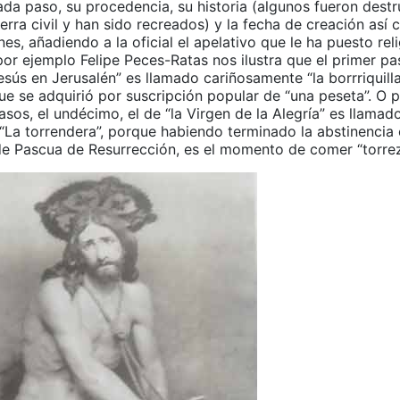
ada paso, su procedencia, su historia (algunos fueron destr
erra civil y han sido recreados) y la fecha de creación así
s, añadiendo a la oficial el apelativo que le ha puesto rel
por ejemplo Felipe Peces-Ratas nos ilustra que el primer pas
sús en Jerusalén” es llamado cariñosamente “la borrriquilla”
ue se adquirió por suscripción popular de “una peseta”. O 
asos, el undécimo, el de “la Virgen de la Alegría” es llamad
“La torrendera”, porque habiendo terminado la abstinencia
e Pascua de Resurrección, es el momento de comer “torrez