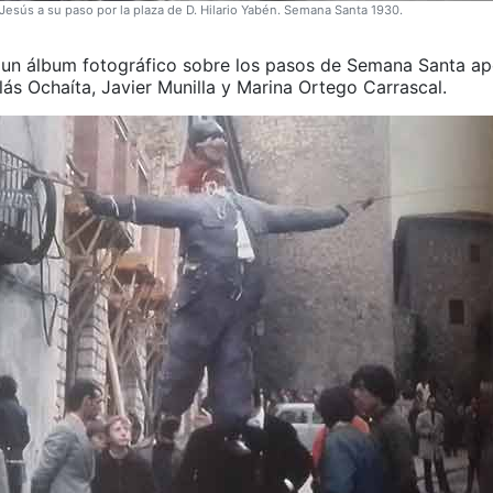
 Jesús a su paso por la plaza de D. Hilario Yabén. Semana Santa 1930.
un álbum fotográfico sobre los pasos de Semana Santa a
ás Ochaíta, Javier Munilla y Marina Ortego Carrascal.