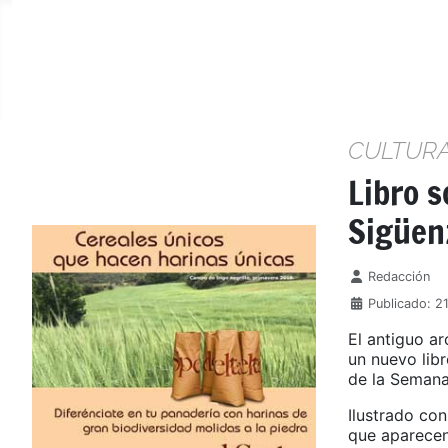
CULTUR
Libro s
Sigüen
Detalles
Redacción
Publicado: 2
El antiguo ar
un nuevo lib
de la Semana
Ilustrado con
que aparecen