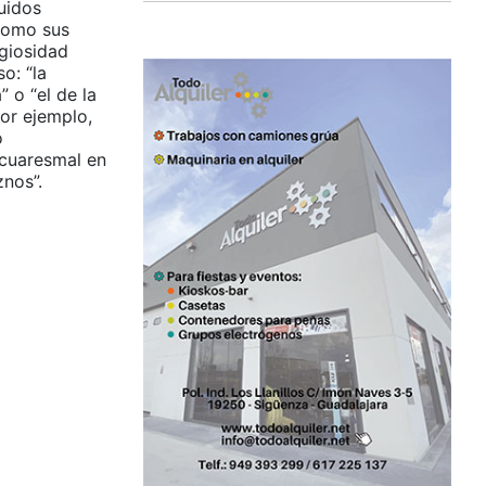
uidos
 como sus
igiosidad
o: “la
 o “el de la
por ejemplo,
o
 cuaresmal en
nos”.