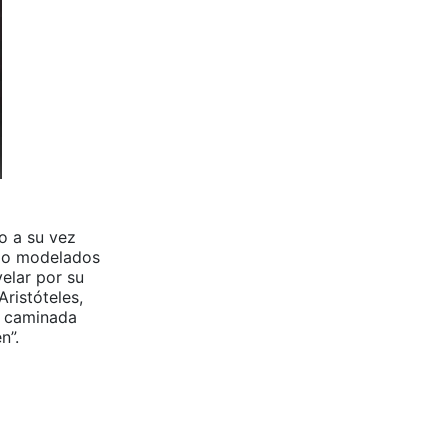
o a su vez
ido modelados
elar por su
Aristóteles,
r caminada
n”.