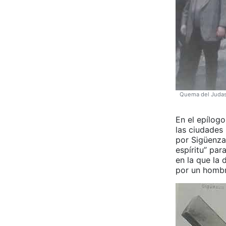
Quema del Judas
En el epílog
las ciudades
por Sigüenza
espíritu” par
en la que la
por un hombr