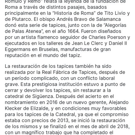
Rómulo y Remo” relata la leyenda de la fundación de
Roma a través de distintos pasajes, basados
principalmente en la “Historia de Roma” de Tito Livio y
de Plutarco. El obispo Andrés Bravo de Salamanca
donó esta serie de tapices, junto con la de “Alegorías
de Palas Atenea”, en el año 1664. Fueron diseñados
por un artista flamenco seguidor de Charles Poerson y
ejecutados en los talleres de Jean Le Clerc y Daniel II
Eggermans en Bruselas, manufacturas de gran
reputación en el mundo del tapiz.
La restauración de los tapices también ha sido
realizada por la Real Fábrica de Tapices, después de
un período complicado, con un conflicto laboral
grave. Esta prestigiosa institución estuvo a punto de
cerrar y devolver los tapices, sin restaurar a la
catedral de Sigüenza. Después del acierto en el
nombramiento en 2016 de un nuevo gerente, Alejando
Klecker de Elizalde, y en condiciones muy favorables
para los tapices de la Catedral, ya que el compromiso
estaba con precios de 2013, se inició la restauración
de los mismos y se finalizó en el mes de abril de 2018,
con un magnífico trabajo que ha completado el